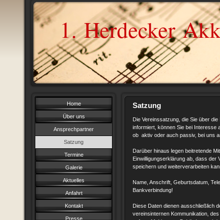
1. Herdecker Akk
Home
Satzung
Über uns
Die Vereinssatzung, die Sie über die
informiert, können Sie bei Interesse 
Ansprechpartner
ob aktiv oder auch passiv, bei uns a
Satzung
Darüber hinaus legen beitretende Mitg
Termine
Einwilligungserklärung ab, dass der
speichern und weiterverarbeiten kan
Galerie
Aktuelles
Name, Anschrift, Geburtsdatum, Te
Bankverbindung!
Anfahrt
Kontakt
Diese Daten dienen ausschließlich d
vereinsinternen Kommunikation, des
Presse