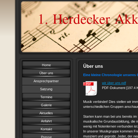
1. Herdecker Akk
Home
Über uns
Über uns
Eine kleine Chronologie unseres
Ansprechpartner
wir über uns.pdf
PDF-Dokument [197.4 
Satzung
Termine
Musik verbindet! Dies stellen wir im
Galerie
unterschiedlichen Gruppen anschau
Aktuelles
Starten kann man bei uns bereits im K
Anfahrt
musikalische Grundausbildung, die m
wenig mit Notenlernen verbunden ist
Kontakt
In unserer Musikgruppe kommen Fre
musiziert und geprobt. Jeder, der ne
Presse